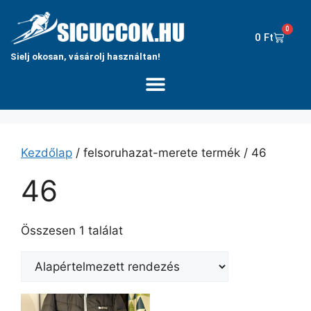
0
0
Ft
Sielj okosan, vásárolj használtan!
Kezdőlap
/ felsoruhazat-merete termék / 46
46
Összesen 1 találat