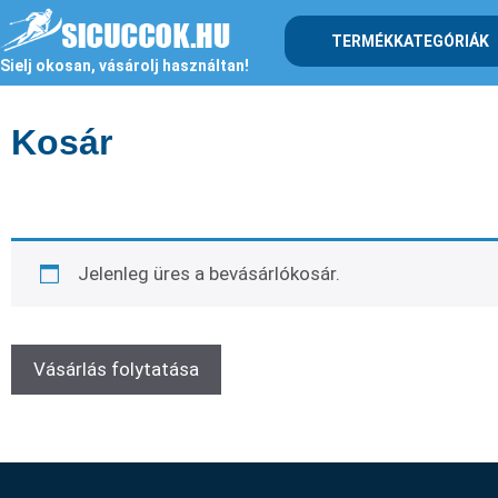
TERMÉKKATEGÓRIÁK
Sielj okosan, vásárolj használtan!
Kosár
Jelenleg üres a bevásárlókosár.
Vásárlás folytatása