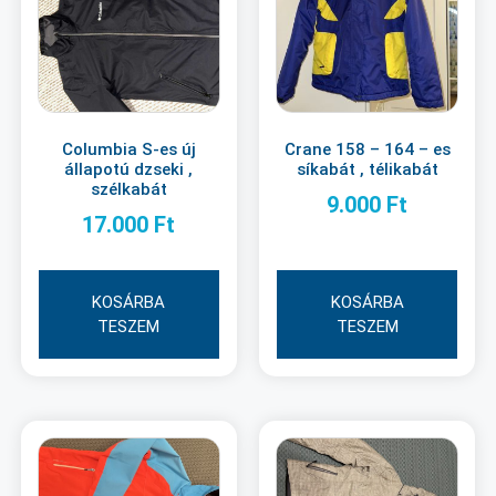
Columbia S-es új
Crane 158 – 164 – es
állapotú dzseki ,
síkabát , télikabát
szélkabát
9.000
Ft
17.000
Ft
KOSÁRBA
KOSÁRBA
TESZEM
TESZEM