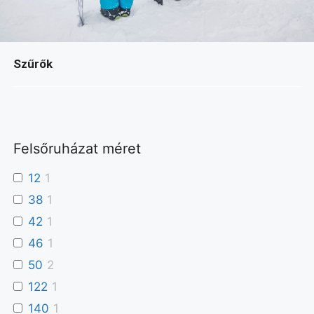
Szűrők
Felsőruházat méret
12
1
38
1
42
1
46
1
50
2
122
1
140
1