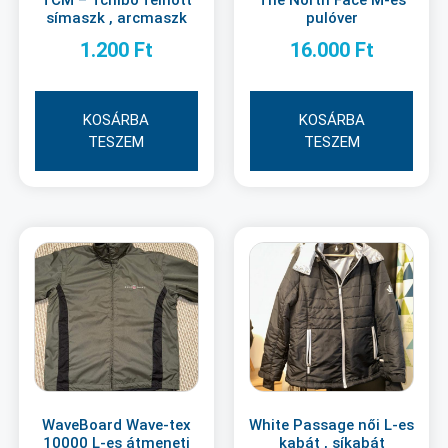
TCM – Tchibo felnőtt
The North Face M-es
símaszk , arcmaszk
pulóver
1.200
Ft
16.000
Ft
KOSÁRBA
KOSÁRBA
TESZEM
TESZEM
WaveBoard Wave-tex
White Passage női L-es
10000 L-es átmeneti
kabát , síkabát