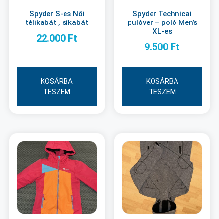
Spyder S-es Női
Spyder Technicai
télikabát , síkabát
pulóver – poló Men’s
XL-es
22.000
Ft
9.500
Ft
KOSÁRBA
KOSÁRBA
TESZEM
TESZEM