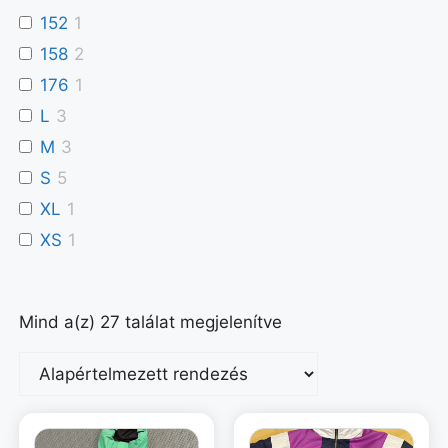
152
1
158
2
176
1
L
3
M
3
S
5
XL
1
XS
1
Mind a(z) 27 találat megjelenítve