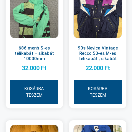
686 men’s S-es
90s Nevica Vintage
télikabát – síkabát
Recco 50-es M-es
10000mm
télikabát , síkabát
32.000
Ft
22.000
Ft
KOSÁRBA
KOSÁRBA
TESZEM
TESZEM