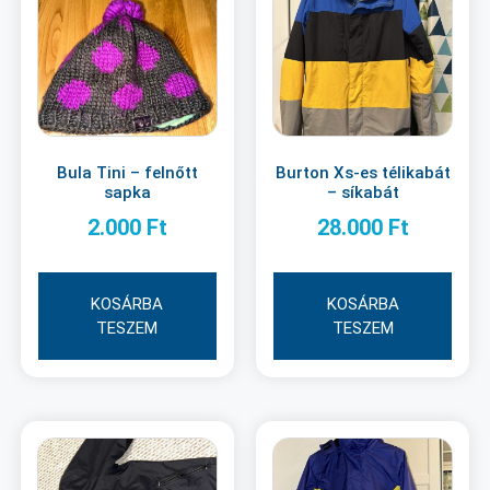
Bula Tini – felnőtt
Burton Xs-es télikabát
sapka
– síkabát
2.000
Ft
28.000
Ft
KOSÁRBA
KOSÁRBA
TESZEM
TESZEM