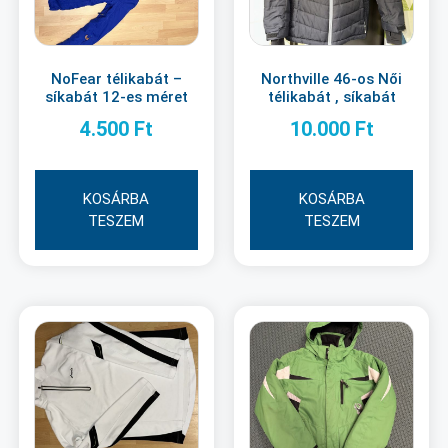
NoFear télikabát –
Northville 46-os Női
síkabát 12-es méret
télikabát , síkabát
4.500
Ft
10.000
Ft
KOSÁRBA
KOSÁRBA
TESZEM
TESZEM