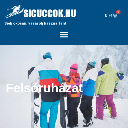
0
0
Ft
Sielj okosan, vásárolj használtan!
Felsőruházat