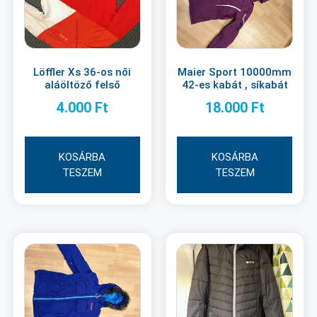
Löffler Xs 36-os női
Maier Sport 10000mm
aláöltöző felső
42-es kabát , síkabát
4.000
Ft
18.000
Ft
KOSÁRBA
KOSÁRBA
TESZEM
TESZEM