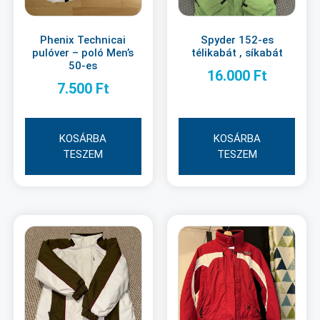
Phenix Technicai
Spyder 152-es
pulóver – poló Men’s
télikabát , síkabát
50-es
16.000
Ft
7.500
Ft
KOSÁRBA
KOSÁRBA
TESZEM
TESZEM