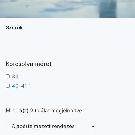
Szűrők
Korcsolya méret
33
1
40-41
1
Mind a(z) 2 találat megjelenítve