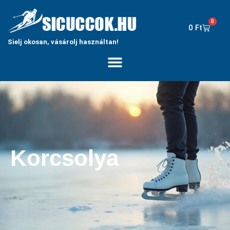
0
0
Ft
Sielj okosan, vásárolj használtan!
Korcsolya