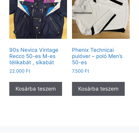
90s Nevica Vintage
Phenix Technicai
Recco 50-es M-es
pulóver – poló Men’s
télikabát , síkabát
50-es
22.000
Ft
7.500
Ft
Kosárba teszem
Kosárba teszem