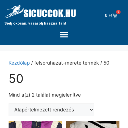
0
0
Ft
Sielj okosan, vásárolj használtan!
Kezdőlap
/ felsoruhazat-merete termék / 50
50
Mind a(z) 2 találat megjelenítve