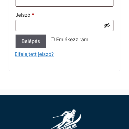
Jelszó
*
Emlékezz rám
Belépés
Elfelejtett jelszó?