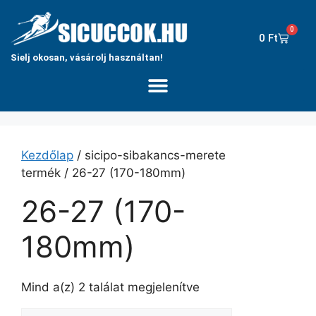
0
0
Ft
Sielj okosan, vásárolj használtan!
Kezdőlap
/ sicipo-sibakancs-merete
termék / 26-27 (170-180mm)
26-27 (170-
180mm)
Mind a(z) 2 találat megjelenítve