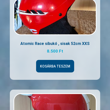
Atomic Race síbukó , sisak 52cm XXS
8.500
Ft
KOSÁRBA TESZEM