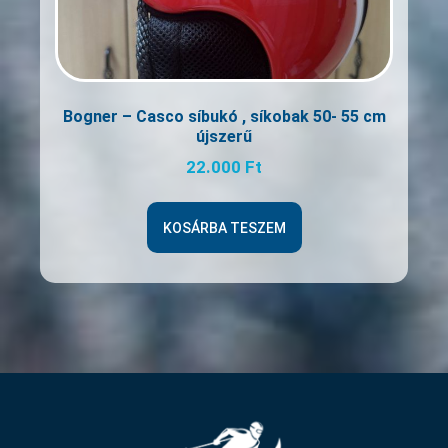
Bogner – Casco síbukó , síkobak 50- 55 cm
újszerű
22.000
Ft
KOSÁRBA TESZEM