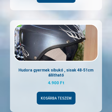
Hudora gyermek síbukó , sisak 48-51cm
állítható
4.900
Ft
KOSÁRBA TESZEM