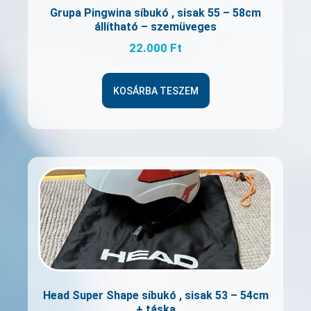
Grupa Pingwina síbukó , sisak 55 – 58cm
állítható – szemüveges
22.000
Ft
KOSÁRBA TESZEM
Head Super Shape síbukó , sisak 53 – 54cm
+ táska