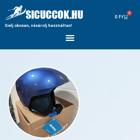
0
0
Ft
Sielj okosan, vásárolj használtan!