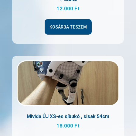
12.000
Ft
KOSÁRBA TESZEM
Mivida ÚJ XS-es síbukó , sisak 54cm
18.000
Ft