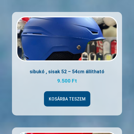
síbukó , sisak 52 – 54cm állítható
9.500
Ft
KOSÁRBA TESZEM