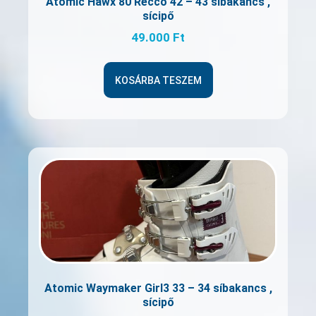
Atomic Hawx 80 Recco 42 – 43 síbakancs ,
sícipő
49.000
Ft
KOSÁRBA TESZEM
Atomic Waymaker Girl3 33 – 34 síbakancs ,
sícipő