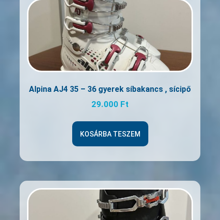
Alpina AJ4 35 – 36 gyerek síbakancs , sícipő
29.000
Ft
KOSÁRBA TESZEM