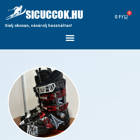
0
0
Ft
Sielj okosan, vásárolj használtan!