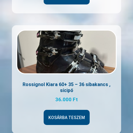
Rossignol Kiara 60+ 35 – 36 síbakancs ,
sícipő
36.000
Ft
KOSÁRBA TESZEM