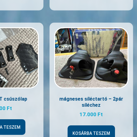
T csúszólap
mágneses síléctartó – 2pár
síléchez
000
Ft
17.000
Ft
A TESZEM
KOSÁRBA TESZEM