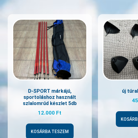
D-SPORT márkájú,
új túr
sportoláshoz használt
4
szlalomrúd készlet 5db
12.000
Ft
KOSÁRB
KOSÁRBA TESZEM