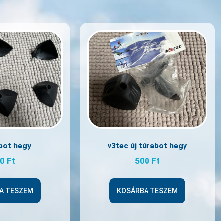
abot hegy
v3tec új túrabot hegy
50
Ft
500
Ft
A TESZEM
KOSÁRBA TESZEM