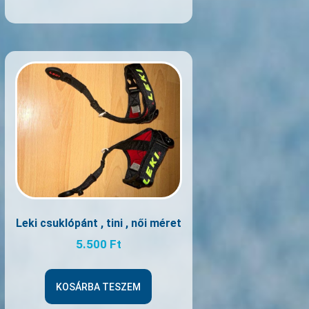
Leki csuklópánt , tini , női méret
5.500
Ft
KOSÁRBA TESZEM