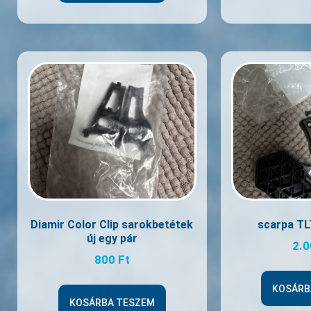
Diamir Color Clip sarokbetétek
scarpa TL
új egy pár
2.
800
Ft
KOSÁRB
KOSÁRBA TESZEM