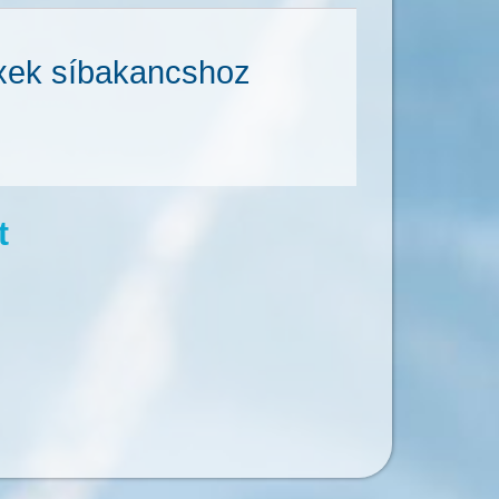
exek síbakancshoz
t