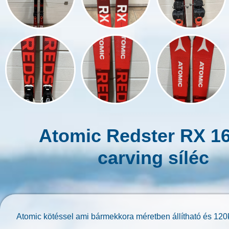
Atomic Redster RX 1
carving síléc
Atomic kötéssel ami bármekkora méretben állítható és 120k