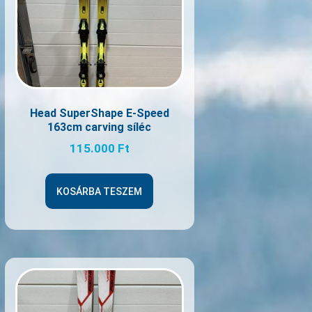
Head SuperShape E-Speed
163cm carving síléc
115.000
Ft
KOSÁRBA TESZEM