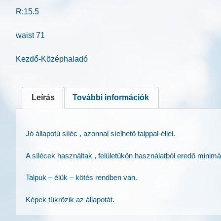
R:15.5
waist 71
Kezdő-Középhaladó
Leírás
További információk
Jó állapotú síléc , azonnal síelhető talppal-éllel.
A sílécek használtak , felületükön használatból eredő minimá
Talpuk – élük – kötés rendben van.
Képek tükrözik az állapotát.