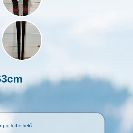
63cm
g-ig terhelhető.