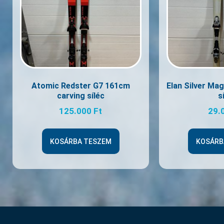
Atomic Redster G7 161cm
Elan Silver Ma
carving síléc
s
125.000
Ft
29.
KOSÁRBA TESZEM
KOSÁRB