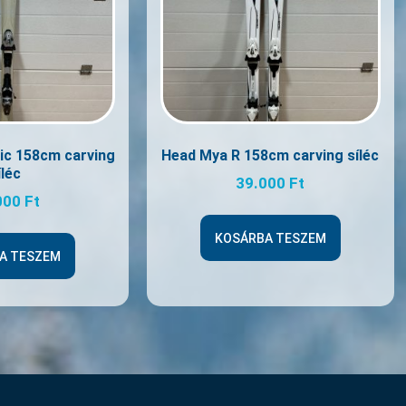
gic 158cm carving
Head Mya R 158cm carving síléc
íléc
39.000
Ft
000
Ft
KOSÁRBA TESZEM
A TESZEM