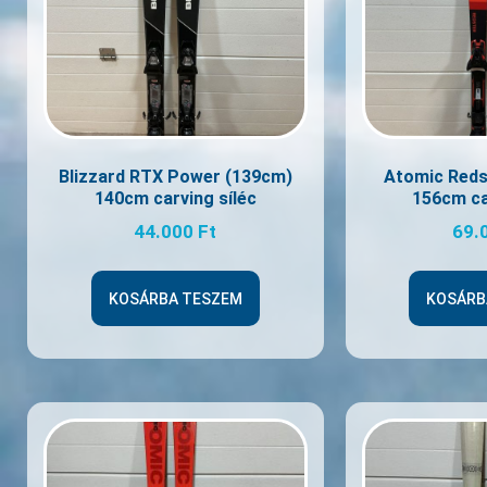
Blizzard RTX Power (139cm)
Atomic Reds
140cm carving síléc
156cm ca
44.000
Ft
69.
KOSÁRBA TESZEM
KOSÁRB