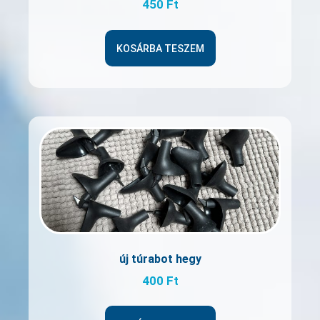
450
Ft
KOSÁRBA TESZEM
új túrabot hegy
400
Ft