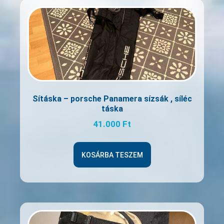
Sításka – porsche Panamera sízsák , síléc
táska
41.000
Ft
KOSÁRBA TESZEM