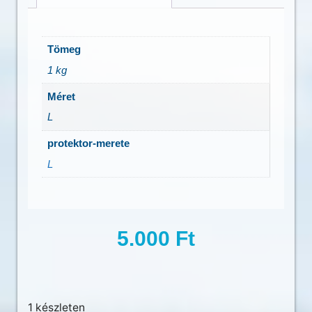
Tömeg
1 kg
Méret
L
protektor-merete
L
5.000
Ft
1 készleten