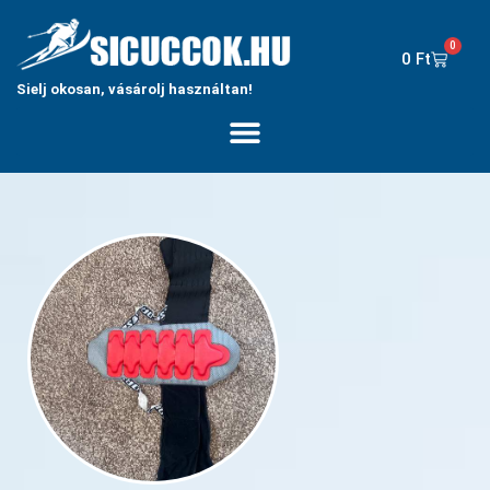
0
0
Ft
Sielj okosan, vásárolj használtan!