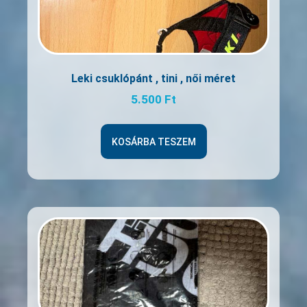
Leki csuklópánt , tini , női méret
5.500
Ft
KOSÁRBA TESZEM