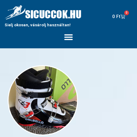
0
0
Ft
Sielj okosan, vásárolj használtan!