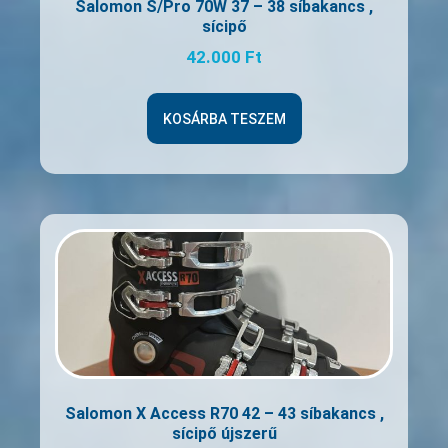
Salomon S/Pro 70W 37 – 38 síbakancs ,
sícipő
42.000
Ft
KOSÁRBA TESZEM
Salomon X Access R70 42 – 43 síbakancs ,
sícipő újszerű