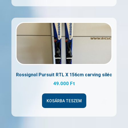
Rossignol Pursuit RTL X 156cm carving síléc
49.000
Ft
KOSÁRBA TESZEM