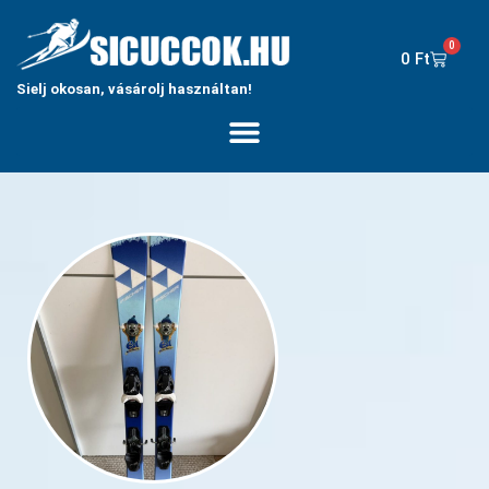
0
0
Ft
Sielj okosan, vásárolj használtan!