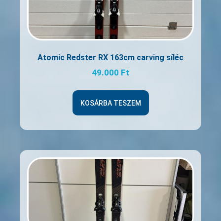
Atomic Redster RX 163cm carving síléc
49.000
Ft
KOSÁRBA TESZEM