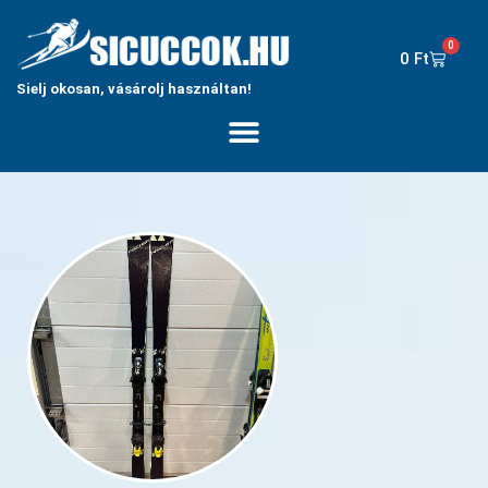
0
0
Ft
Sielj okosan, vásárolj használtan!