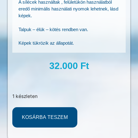
A sílécek használtak , felületükön használatból
eredő minimális használati nyomok lehetnek, lásd
képek.
Talpuk – élük – kötés rendben van.
Képek tükrözik az állapotát.
32.000
Ft
1 készleten
KOSÁRBA TESZEM