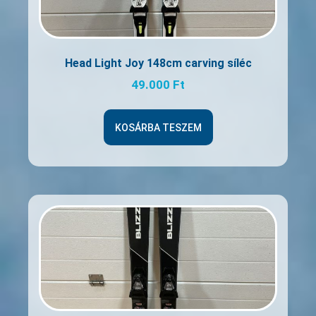
Head Light Joy 148cm carving síléc
49.000
Ft
KOSÁRBA TESZEM