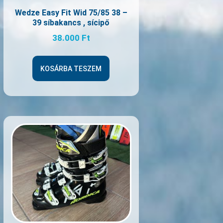
Wedze Easy Fit Wid 75/85 38 –
39 síbakancs , sícipő
38.000
Ft
KOSÁRBA TESZEM