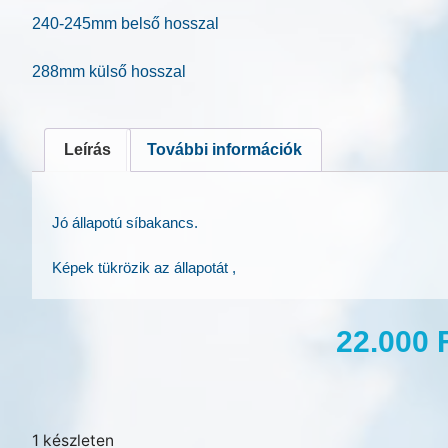
240-245mm belső hosszal
288mm külső hosszal
Leírás
További információk
Jó állapotú síbakancs.
Képek tükrözik az állapotát ,
22.000
1 készleten