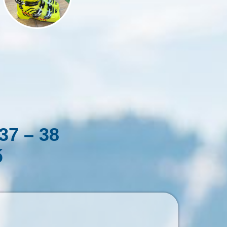
37 – 38
ő