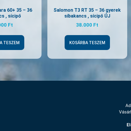
ara 60+ 35 – 36
Salomon T3 RT 35 – 36 gyerek
s , sícipő
síbakancs , sícipő ÚJ
000
Ft
38.000
Ft
A TESZEM
KOSÁRBA TESZEM
Ad
Vásárl
El