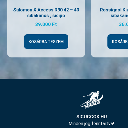
Salomon X Access R90 42 – 43
Rossignol Ki
síbakancs , sícipő
síbakanc
39.000
Ft
36.
KOSÁRBA TESZEM
KOSÁRB
SICUCCOK.HU
Minden jog fenntartva!