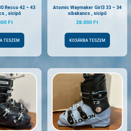
0 Recco 42 – 43
Atomic Waymaker Girl3 33 – 34
s , sícipő
síbakancs , sícipő
000
Ft
28.000
Ft
A TESZEM
KOSÁRBA TESZEM