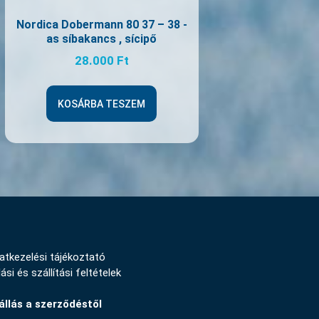
Nordica Dobermann 80 37 – 38 -
as síbakancs , sícipő
28.000
Ft
KOSÁRBA TESZEM
atkezelési tájékoztató
ási és szállítási feltételek
állás a szerződéstől