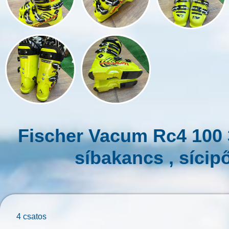
Fischer Vacum Rc4 100 
síbakancs , sícip
4 csatos