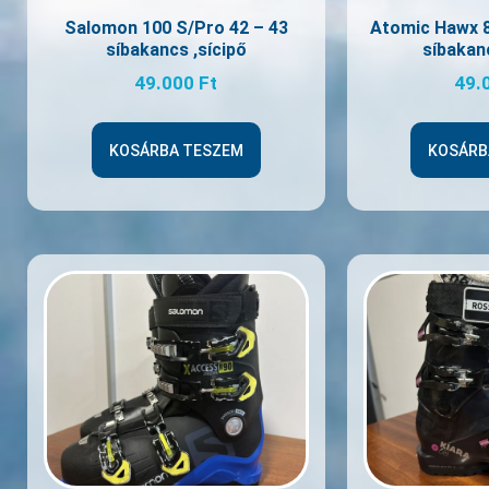
Salomon 100 S/Pro 42 – 43
Atomic Hawx 8
síbakancs ,sícipő
síbakanc
49.000
Ft
49.
KOSÁRBA TESZEM
KOSÁRB