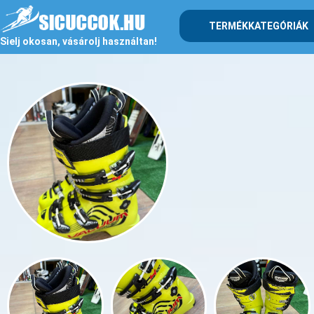
TERMÉKKATEGÓRIÁK
Sielj okosan, vásárolj használtan!