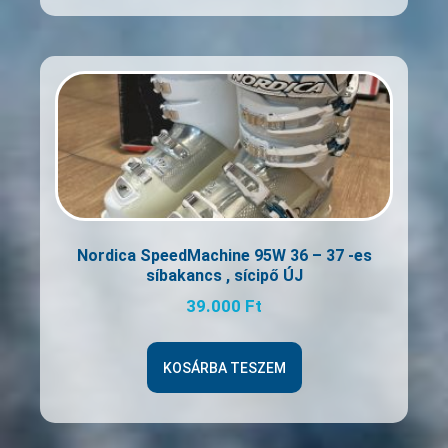
Nordica SpeedMachine 95W 36 – 37 -es
síbakancs , sícipő ÚJ
39.000
Ft
KOSÁRBA TESZEM