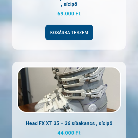
, sícipő
69.000
Ft
KOSÁRBA TESZEM
Head FX XT 35 – 36 síbakancs , sícipő
44.000
Ft