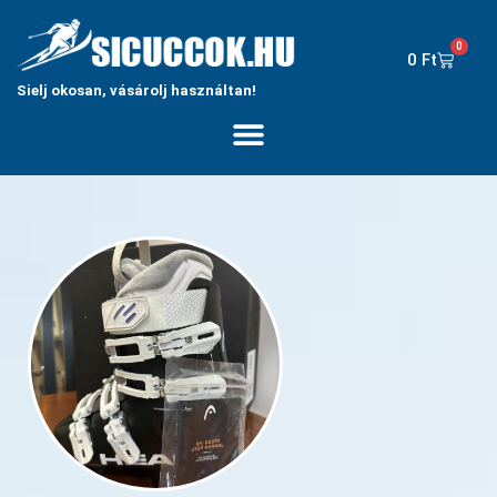
0
0
Ft
Sielj okosan, vásárolj használtan!