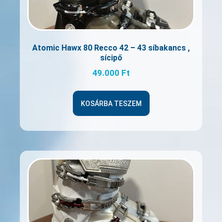
Atomic Hawx 80 Recco 42 – 43 síbakancs ,
sícipő
49.000
Ft
KOSÁRBA TESZEM