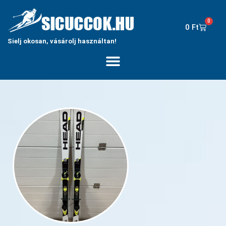
0
0
Ft
Sielj okosan, vásárolj használtan!