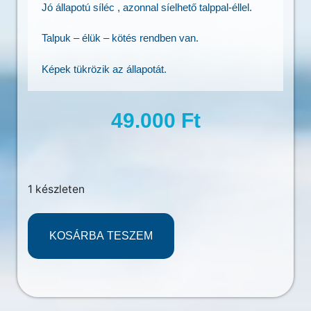
Jó állapotú síléc , azonnal síelhető talppal-éllel.
Talpuk – élük – kötés rendben van.
Képek tükrözik az állapotát.
49.000
Ft
1 készleten
KOSÁRBA TESZEM