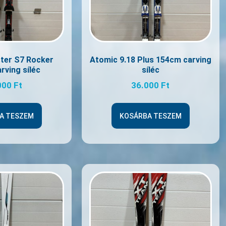
ter S7 Rocker
Atomic 9.18 Plus 154cm carving
rving síléc
síléc
000
Ft
36.000
Ft
A TESZEM
KOSÁRBA TESZEM