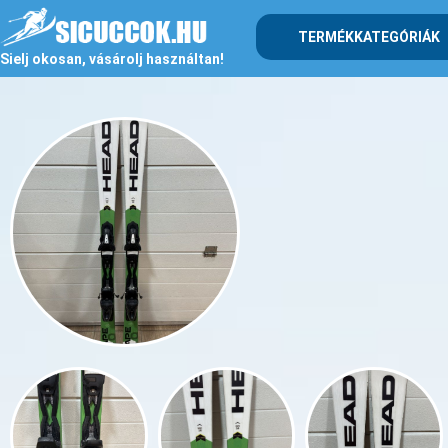
TERMÉKKATEGÓRIÁK
Sielj okosan, vásárolj használtan!