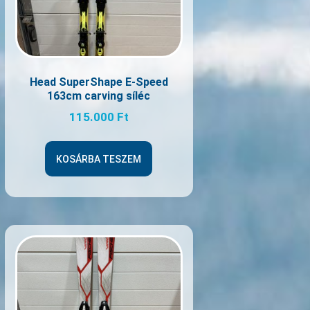
Head SuperShape E-Speed
163cm carving síléc
115.000
Ft
KOSÁRBA TESZEM