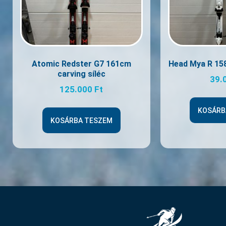
Atomic Redster G7 161cm
Head Mya R 158
carving síléc
39.
125.000
Ft
KOSÁRB
KOSÁRBA TESZEM