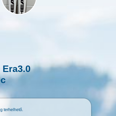
 Era3.0
éc
g terhelhető.