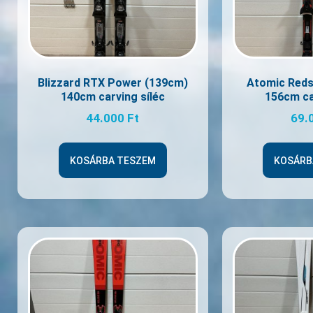
Blizzard RTX Power (139cm)
Atomic Reds
140cm carving síléc
156cm ca
44.000
Ft
69.
KOSÁRBA TESZEM
KOSÁRB