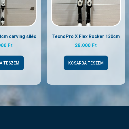
cm carving síléc
TecnoPro X Flex Rocker 130cm
000
Ft
28.000
Ft
A TESZEM
KOSÁRBA TESZEM