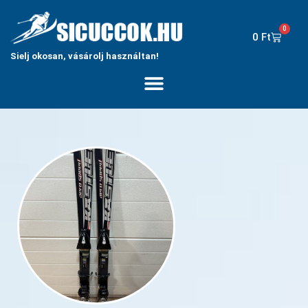
0
0
Ft
Sielj okosan, vásárolj használtan!