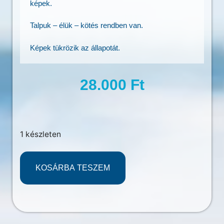
képek.
Talpuk – élük – kötés rendben van.
Képek tükrözik az állapotát.
28.000
Ft
1 készleten
KOSÁRBA TESZEM