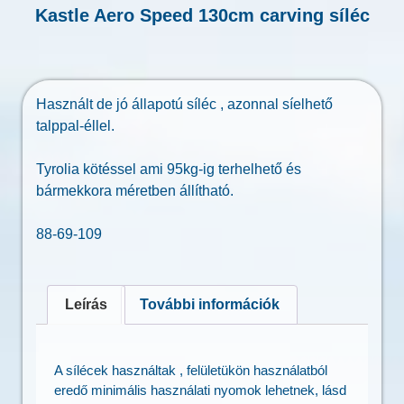
Kastle Aero Speed 130cm carving síléc
Használt de jó állapotú síléc , azonnal síelhető
talppal-éllel.
Tyrolia kötéssel ami 95kg-ig terhelhető és
bármekkora méretben állítható.
88-69-109
Leírás
További információk
A sílécek használtak , felületükön használatból
eredő minimális használati nyomok lehetnek, lásd