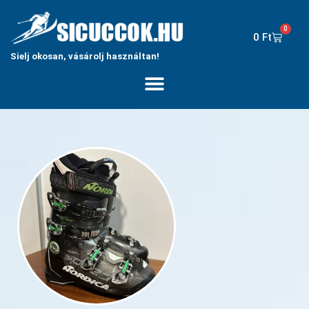
0
0
Ft
Sielj okosan, vásárolj használtan!