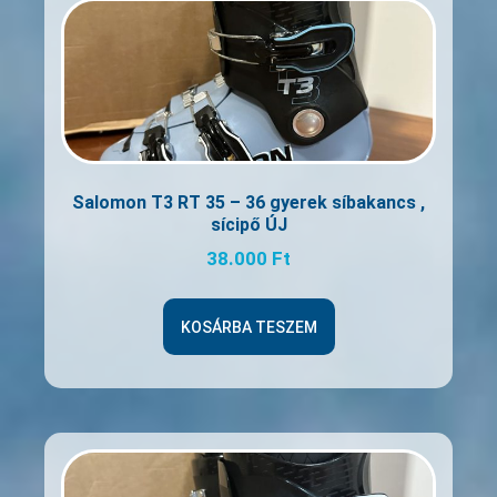
Salomon T3 RT 35 – 36 gyerek síbakancs ,
sícipő ÚJ
38.000
Ft
KOSÁRBA TESZEM