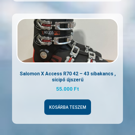
Salomon X Access R70 42 – 43 síbakancs ,
sícipő újszerű
55.000
Ft
KOSÁRBA TESZEM