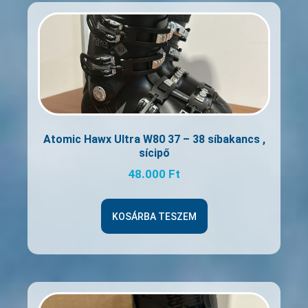
Atomic Hawx Ultra W80 37 – 38 síbakancs ,
sícipő
48.000
Ft
KOSÁRBA TESZEM