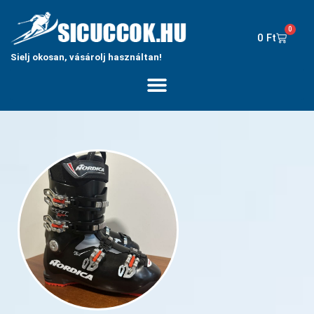
0
0
Ft
Sielj okosan, vásárolj használtan!