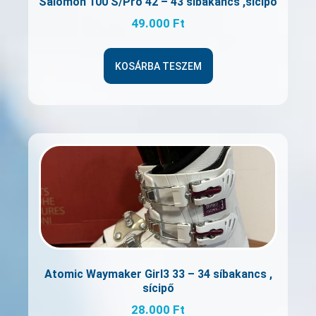
Salomon 100 S/Pro 42 – 43 síbakancs ,sícipő
49.000
Ft
KOSÁRBA TESZEM
Atomic Waymaker Girl3 33 – 34 síbakancs ,
sícipő
28.000
Ft