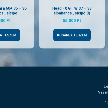
ara 60+ 35 – 36
Head FX GT W 37 – 38
s , sícipő
síbakancs , sícipő Új
000
Ft
55.000
Ft
A TESZEM
KOSÁRBA TESZEM
Ad
Vásárl
El