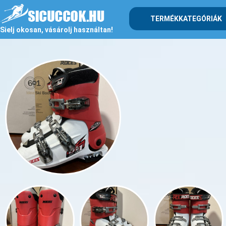
TERMÉKKATEGÓRIÁK
Sielj okosan, vásárolj használtan!