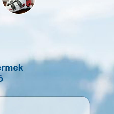
ermek
ó