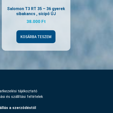
Salomon T3 RT 35 – 36 gyerek
síbakancs , sícipő ÚJ
38.000
Ft
KOSÁRBA TESZEM
atkezelési tájékoztató
ási és szállítási feltételek
állás a szerződéstől