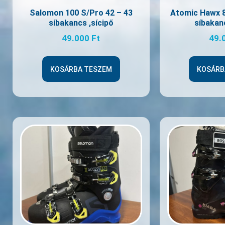
Salomon 100 S/Pro 42 – 43
Atomic Hawx 8
síbakancs ,sícipő
síbakanc
49.000
Ft
49.
KOSÁRBA TESZEM
KOSÁRB