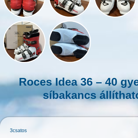
Roces Idea 36 – 40 gy
síbakancs állíthat
3csatos