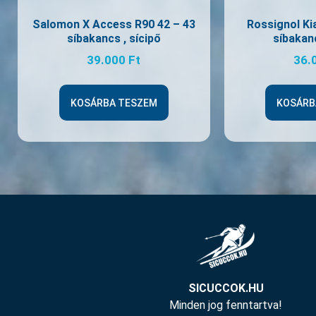
Salomon X Access R90 42 – 43
Rossignol Ki
síbakancs , sícipő
síbakanc
39.000
Ft
36.
KOSÁRBA TESZEM
KOSÁRB
SICUCCOK.HU
Minden jog fenntartva!