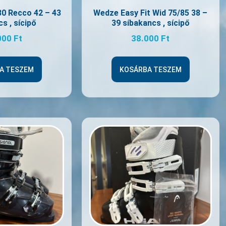
0 Recco 42 – 43
Wedze Easy Fit Wid 75/85 38 –
s , sícipő
39 síbakancs , sícipő
000
Ft
38.000
Ft
A TESZEM
KOSÁRBA TESZEM