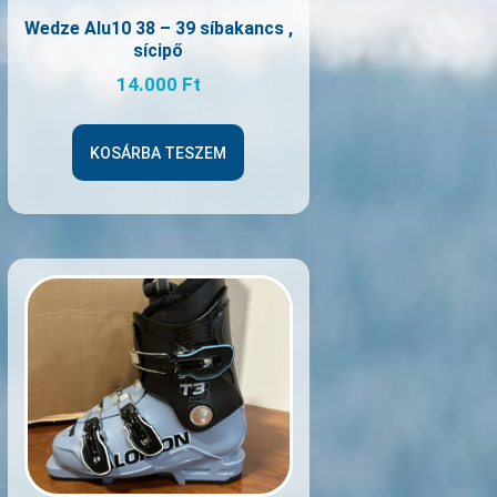
Wedze Alu10 38 – 39 síbakancs ,
sícipő
14.000
Ft
KOSÁRBA TESZEM