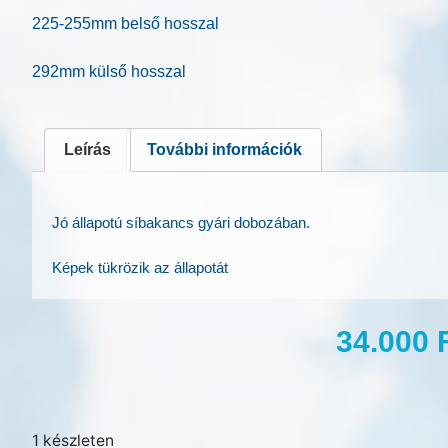
225-255mm belső hosszal
292mm külső hosszal
Leírás
További információk
Jó állapotú síbakancs gyári dobozában.
Képek tükrözik az állapotát
34.000
1 készleten