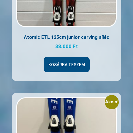
Atomic ETL 125cm junior carving síléc
38.000
Ft
KOSÁRBA TESZEM
Akció!