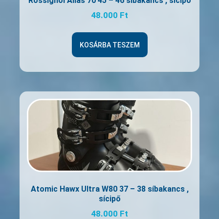
Rossignol Alias 70 45 – 46 síbakancs , sícipő
48.000
Ft
KOSÁRBA TESZEM
Atomic Hawx Ultra W80 37 – 38 síbakancs ,
sícipő
48.000
Ft