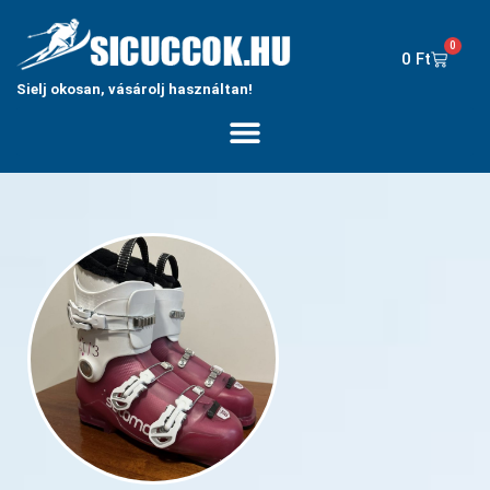
0
0
Ft
Sielj okosan, vásárolj használtan!