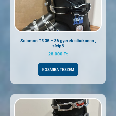
Salomon T3 35 – 36 gyerek síbakancs ,
sícipő
28.000
Ft
KOSÁRBA TESZEM