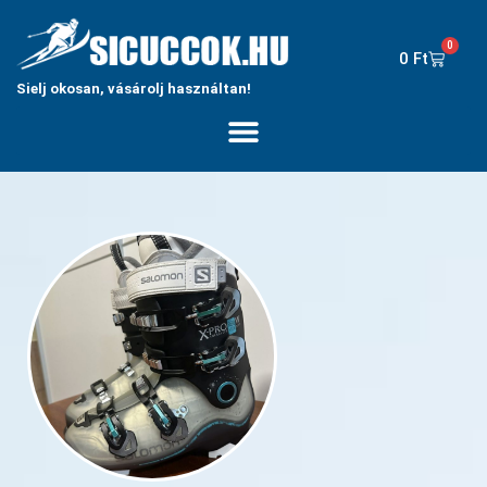
0
0
Ft
Sielj okosan, vásárolj használtan!