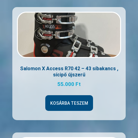
Salomon X Access R70 42 – 43 síbakancs ,
sícipő újszerű
55.000
Ft
KOSÁRBA TESZEM