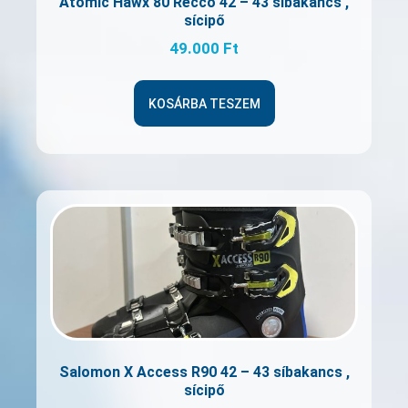
Atomic Hawx 80 Recco 42 – 43 síbakancs ,
sícipő
49.000
Ft
KOSÁRBA TESZEM
Salomon X Access R90 42 – 43 síbakancs ,
sícipő