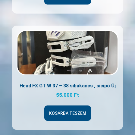
Head FX GT W 37 – 38 síbakancs , sícipő Új
55.000
Ft
KOSÁRBA TESZEM