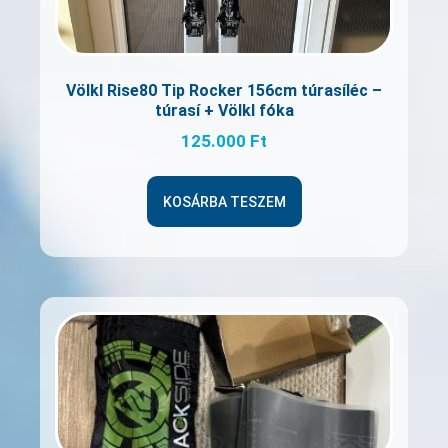
Völkl Rise80 Tip Rocker 156cm túrasíléc –
túrasí + Völkl fóka
125.000
Ft
KOSÁRBA TESZEM