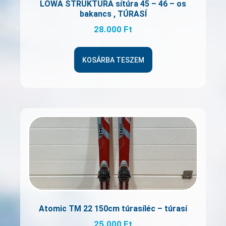
LOWA STRUKTURA sítúra 45 – 46 – os
bakancs , TÚRASÍ
28.000
Ft
KOSÁRBA TESZEM
Atomic TM 22 150cm túrasíléc – túrasí
25.000
Ft