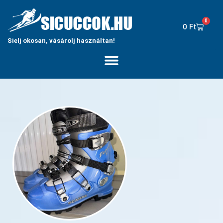
0
0
Ft
Sielj okosan, vásárolj használtan!