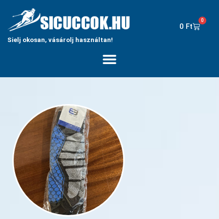
0
0
Ft
Sielj okosan, vásárolj használtan!