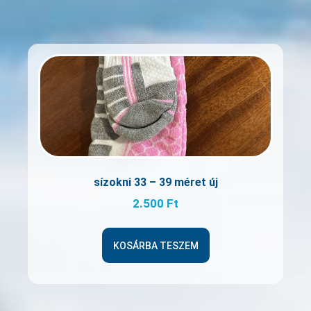
sízokni 33 – 39 méret új
2.500
Ft
KOSÁRBA TESZEM