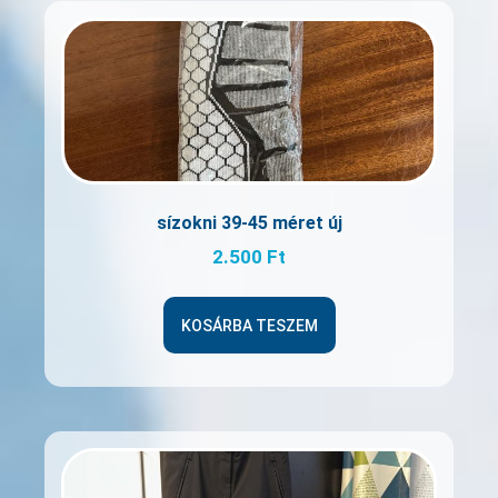
sízokni 39-45 méret új
2.500
Ft
KOSÁRBA TESZEM