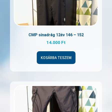
CMP sínadrág 12év 146 – 152
14.000
Ft
KOSÁRBA TESZEM