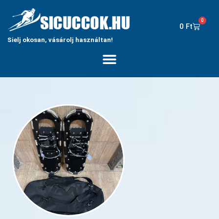
0
0
Ft
Sielj okosan, vásárolj használtan!