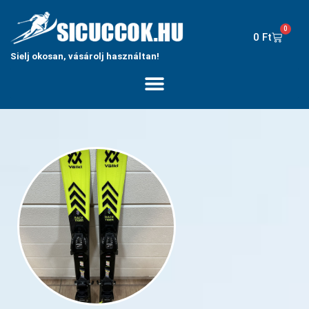
0
0
Ft
Sielj okosan, vásárolj használtan!