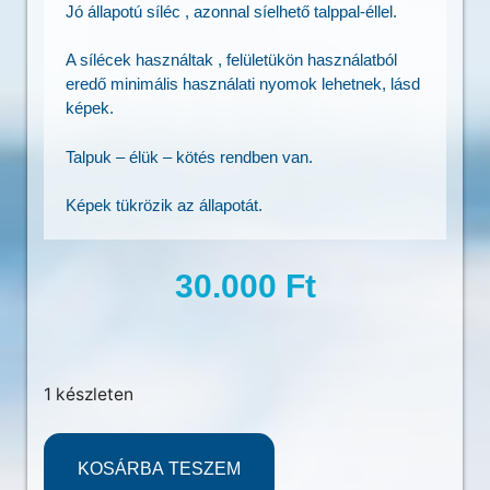
Jó állapotú síléc , azonnal síelhető talppal-éllel.
A sílécek használtak , felületükön használatból
eredő minimális használati nyomok lehetnek, lásd
képek.
Talpuk – élük – kötés rendben van.
Képek tükrözik az állapotát.
30.000
Ft
1 készleten
KOSÁRBA TESZEM