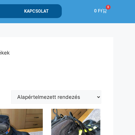
0
0
Ft
KAPCSOLAT
ékek