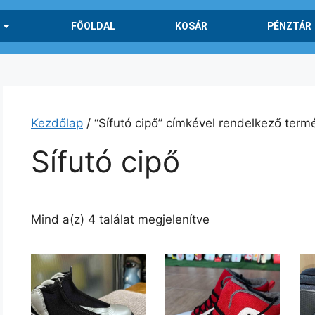
FŐOLDAL
KOSÁR
PÉNZTÁR
Kezdőlap
/ “Sífutó cipő” címkével rendelkező term
Sífutó cipő
Mind a(z) 4 találat megjelenítve