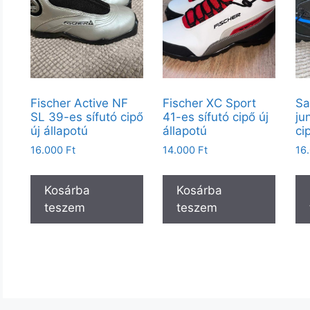
Fischer Active NF
Fischer XC Sport
Sa
SL 39-es sífutó cipő
41-es sífutó cipő új
ju
új állapotú
állapotú
ci
16.000
Ft
14.000
Ft
16
Kosárba
Kosárba
teszem
teszem