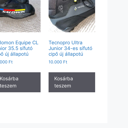
lomon Equipe CL
Tecnopro Ultra
nior 35.5 sífutó
Junior 34-es sífutó
pő új állapotú
cipő új állapotú
.000
Ft
10.000
Ft
Kosárba
Kosárba
teszem
teszem