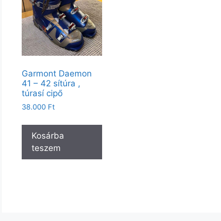
Garmont Daemon
41 – 42 sítúra ,
túrasí cipő
38.000
Ft
Kosárba
teszem