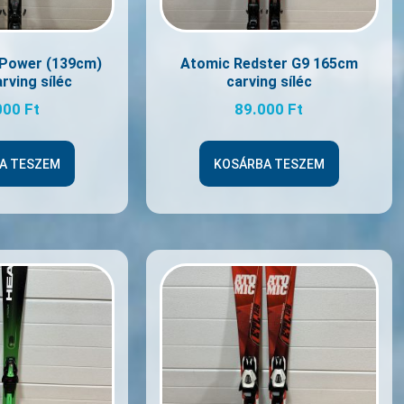
 Power (139cm)
Atomic Redster G9 165cm
rving síléc
carving síléc
000
Ft
89.000
Ft
A TESZEM
KOSÁRBA TESZEM