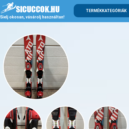
TERMÉKKATEGÓRIÁK
Sielj okosan, vásárolj használtan!