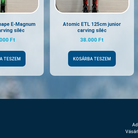
hape E-Magnum
Atomic ETL 125cm junior
rving síléc
carving síléc
.000
Ft
38.000
Ft
A TESZEM
KOSÁRBA TESZEM
Ad
Vásárl