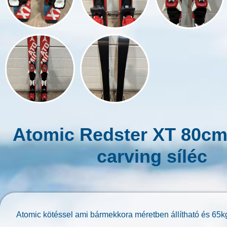
Atomic Redster XT 80cm
carving síléc
Atomic kötéssel ami bármekkora méretben állítható és 65kg