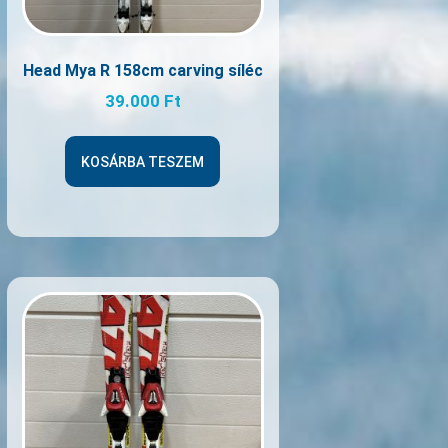
Head Mya R 158cm carving síléc
39.000
Ft
KOSÁRBA TESZEM