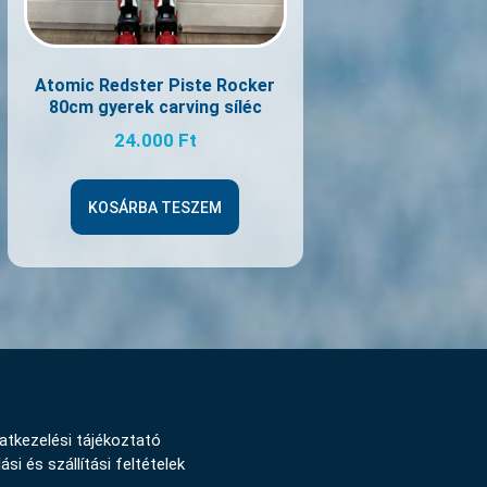
Atomic Redster Piste Rocker
80cm gyerek carving síléc
24.000
Ft
KOSÁRBA TESZEM
atkezelési tájékoztató
ási és szállítási feltételek