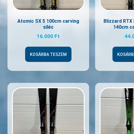
Atomic SX 5 100cm carving
Blizzard RTX
síléc
140cm ca
16.000
Ft
44.
KOSÁRBA TESZEM
KOSÁRB