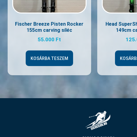
Fischer Breeze Pisten Rocker
Head SuperS
155cm carving síléc
149cm ca
55.000
Ft
125
KOSÁRBA TESZEM
KOSÁRB