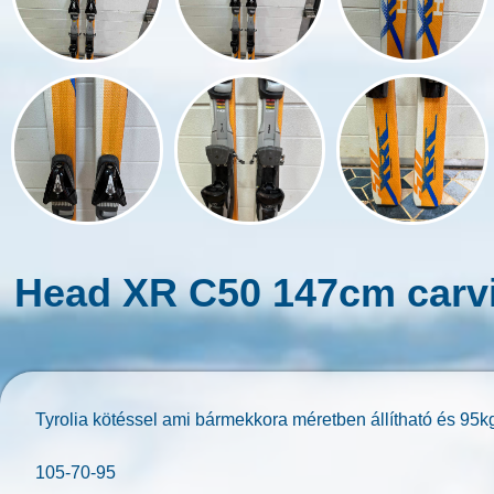
Head XR C50 147cm carvi
Tyrolia kötéssel ami bármekkora méretben állítható és 95kg
105-70-95