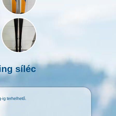
ng síléc
-ig terhelhető.