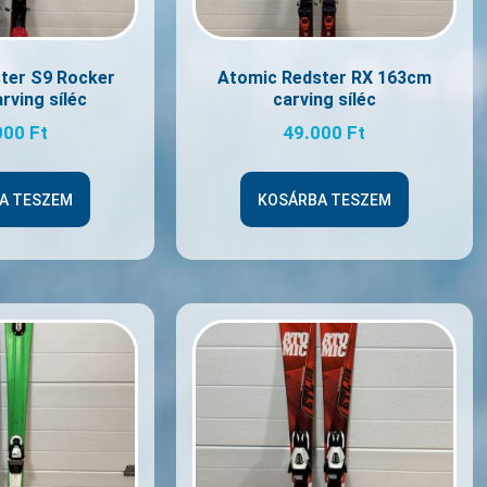
ter S9 Rocker
Atomic Redster RX 163cm
rving síléc
carving síléc
000
Ft
49.000
Ft
A TESZEM
KOSÁRBA TESZEM