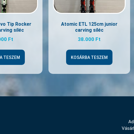
Uvo Tip Rocker
Atomic ETL 125cm junior
rving síléc
carving síléc
000
Ft
38.000
Ft
A TESZEM
KOSÁRBA TESZEM
Ad
Vásárl