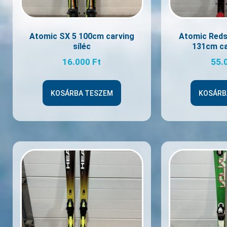
Atomic SX 5 100cm carving
Atomic Reds
síléc
131cm ca
16.000
Ft
55.
KOSÁRBA TESZEM
KOSÁRB