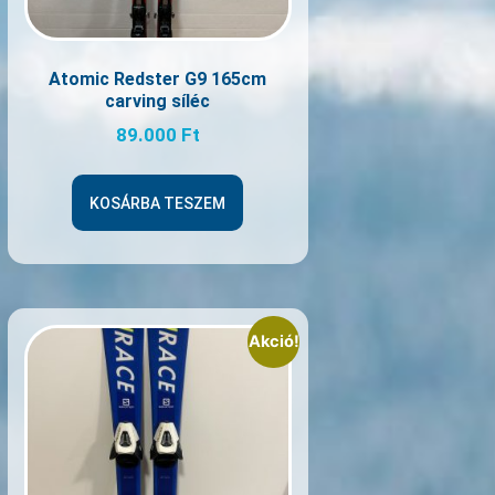
Atomic Redster G9 165cm
carving síléc
89.000
Ft
KOSÁRBA TESZEM
Akció!