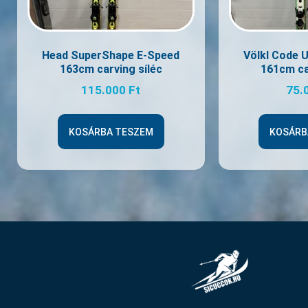
Head SuperShape E-Speed
Völkl Code 
163cm carving síléc
161cm ca
115.000
Ft
75.
KOSÁRBA TESZEM
KOSÁRB