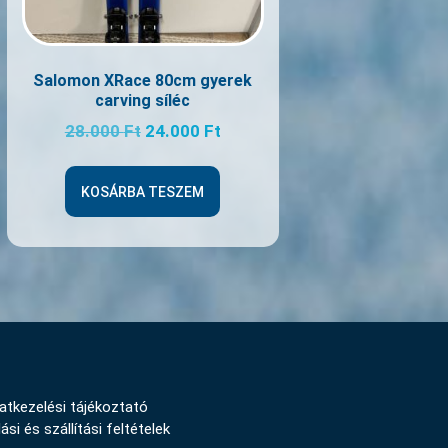
Salomon XRace 80cm gyerek
carving síléc
28.000
Ft
24.000
Ft
KOSÁRBA TESZEM
atkezelési tájékoztató
ási és szállítási feltételek