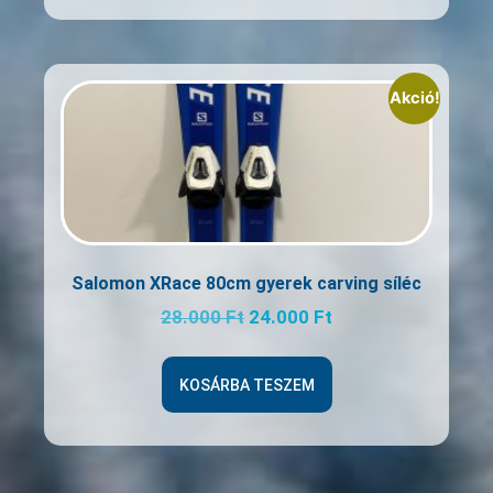
Akció!
Salomon XRace 80cm gyerek carving síléc
28.000
Ft
24.000
Ft
KOSÁRBA TESZEM