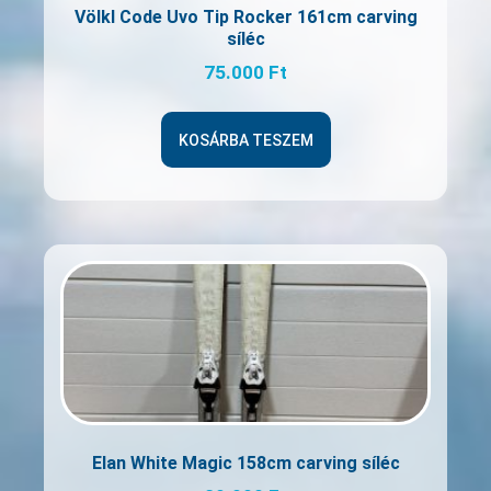
Völkl Code Uvo Tip Rocker 161cm carving
síléc
75.000
Ft
KOSÁRBA TESZEM
Elan White Magic 158cm carving síléc