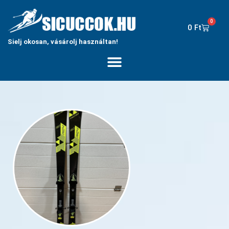
0
0
Ft
Sielj okosan, vásárolj használtan!