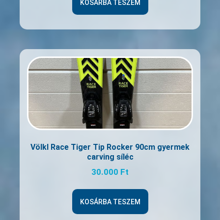
KOSÁRBA TESZEM
Völkl Race Tiger Tip Rocker 90cm gyermek
carving síléc
30.000
Ft
KOSÁRBA TESZEM