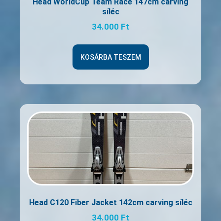
Head WorldCup Team Race 147cm carving
síléc
34.000
Ft
KOSÁRBA TESZEM
Head C120 Fiber Jacket 142cm carving síléc
34.000
Ft