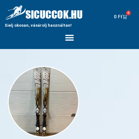
0
0
Ft
Sielj okosan, vásárolj használtan!