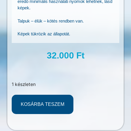
eredő minimális használati nyomok lehetnek, lásd
képek.
Talpuk – élük – kötés rendben van.
Képek tükrözik az állapotát.
32.000
Ft
1 készleten
KOSÁRBA TESZEM