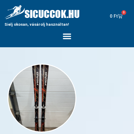
0
0
Ft
Sielj okosan, vásárolj használtan!