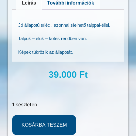
Leírás
További információk
Jó állapotú síléc , azonnal síelhető talppal-éllel.
Talpuk – élük – kötés rendben van.
Képek tükrözik az állapotát.
39.000
Ft
1 készleten
KOSÁRBA TESZEM