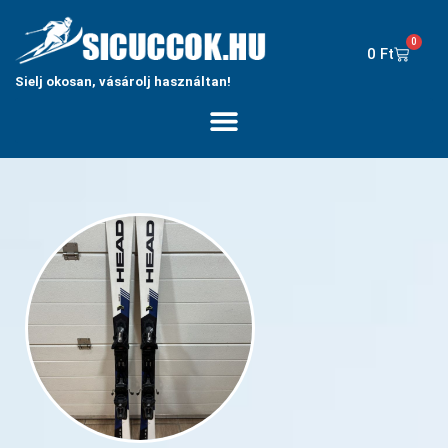
0
0
Ft
Sielj okosan, vásárolj használtan!