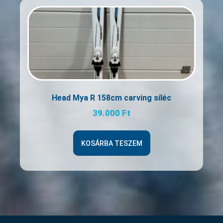
Head Mya R 158cm carving síléc
39.000
Ft
KOSÁRBA TESZEM