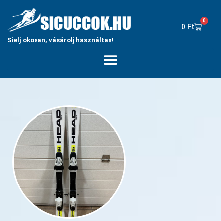
0
0
Ft
Sielj okosan, vásárolj használtan!