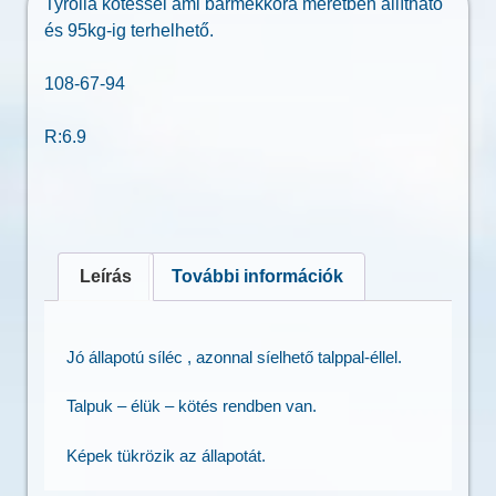
Tyrolia kötéssel ami bármekkora méretben állítható
és 95kg-ig terhelhető.
108-67-94
R:6.9
Leírás
További információk
Jó állapotú síléc , azonnal síelhető talppal-éllel.
Talpuk – élük – kötés rendben van.
Képek tükrözik az állapotát.