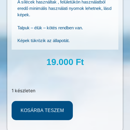
A sílécek használtak , felületükön használatból
eredő minimális használati nyomok lehetnek, lásd
képek.
Talpuk – élük – kötés rendben van.
Képek tükrözik az állapotát.
19.000
Ft
1 készleten
KOSÁRBA TESZEM