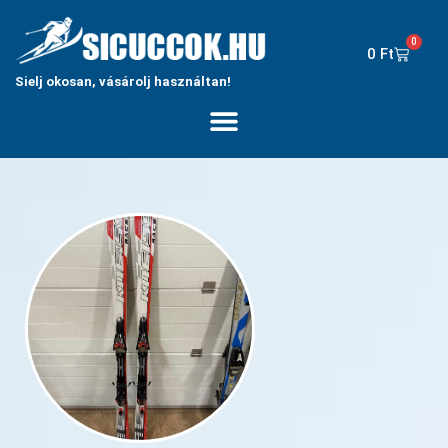
0
0
Ft
Sielj okosan, vásárolj használtan!