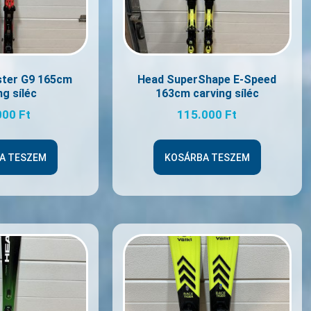
ster G9 165cm
Head SuperShape E-Speed
ng síléc
163cm carving síléc
000
Ft
115.000
Ft
A TESZEM
KOSÁRBA TESZEM