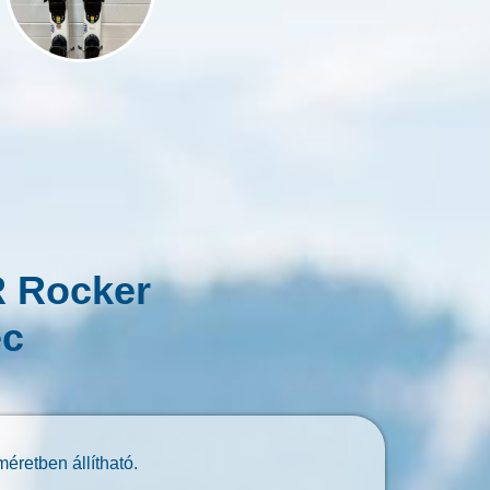
 Rocker
éc
éretben állítható.