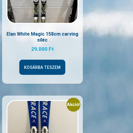
Elan White Magic 158cm carving
síléc
29.000
Ft
KOSÁRBA TESZEM
Akció!