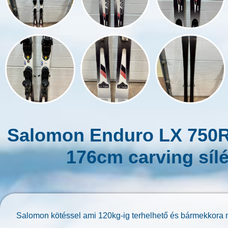
Salomon Enduro LX 750R
176cm carving síl
Salomon kötéssel ami 120kg-ig terhelhető és bármekkora m