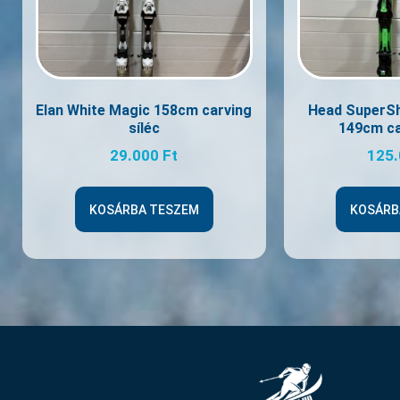
Elan White Magic 158cm carving
Head SuperS
síléc
149cm ca
29.000
Ft
125
KOSÁRBA TESZEM
KOSÁRB