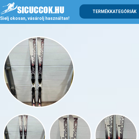
TERMÉKKATEGÓRIÁK
Sielj okosan, vásárolj használtan!