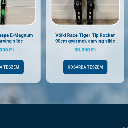
hape E-Magnum
Völkl Race Tiger Tip Rocker
rving síléc
90cm gyermek carving síléc
.000
Ft
30.000
Ft
A TESZEM
KOSÁRBA TESZEM