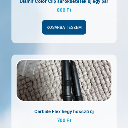
Diamir Color Clip sarokbetétek új egy pár
800
Ft
KOSÁRBA TESZEM
Carbide Flex hegy hosszú új
700
Ft