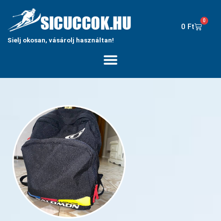
0
0
Ft
Sielj okosan, vásárolj használtan!