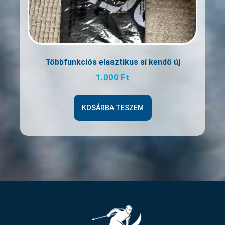
Többfunkciós elasztikus sí kendő új
1.000
Ft
KOSÁRBA TESZEM