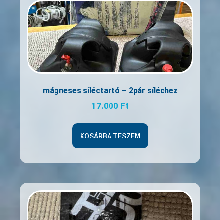
mágneses síléctartó – 2pár síléchez
17.000
Ft
KOSÁRBA TESZEM