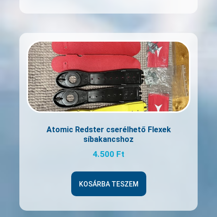
Atomic Redster cserélhető Flexek
síbakancshoz
4.500
Ft
KOSÁRBA TESZEM