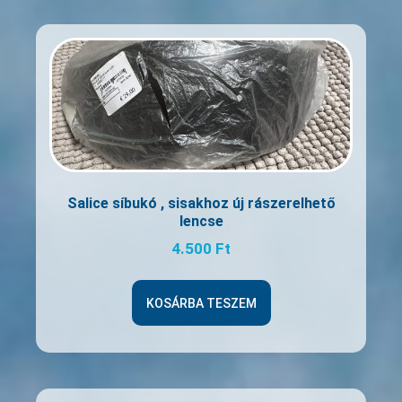
Salice síbukó , sisakhoz új rászerelhető
lencse
4.500
Ft
KOSÁRBA TESZEM