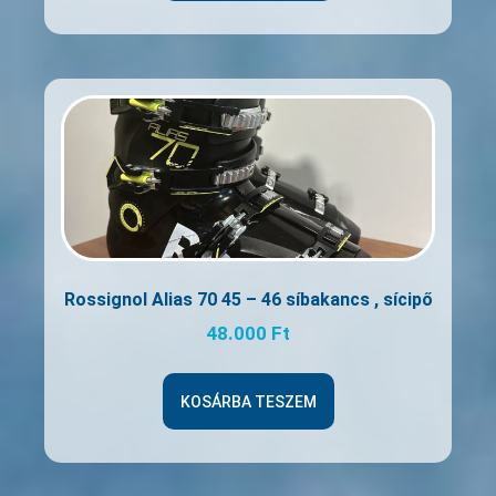
Rossignol Alias 70 45 – 46 síbakancs , sícipő
48.000
Ft
KOSÁRBA TESZEM