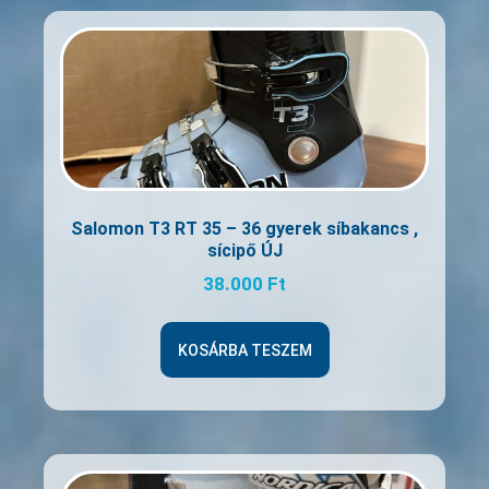
Salomon T3 RT 35 – 36 gyerek síbakancs ,
sícipő ÚJ
38.000
Ft
KOSÁRBA TESZEM