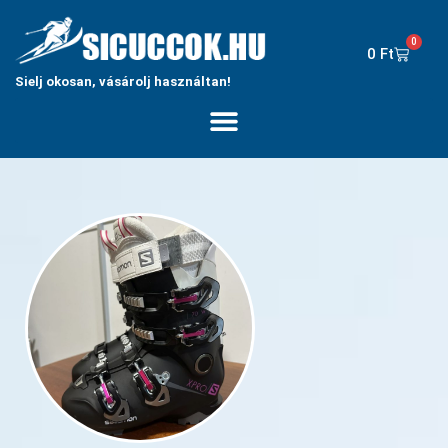
0
0
Ft
Sielj okosan, vásárolj használtan!