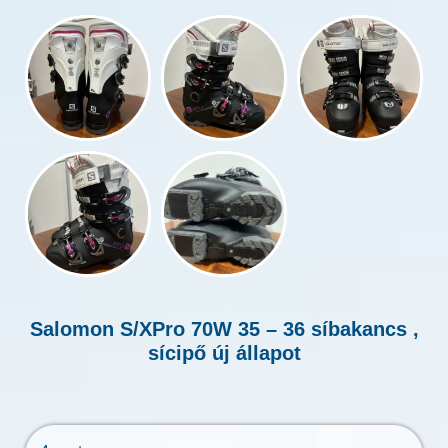
Salomon S/XPro 70W 35 – 36 síbakancs ,
sícipő új állapot