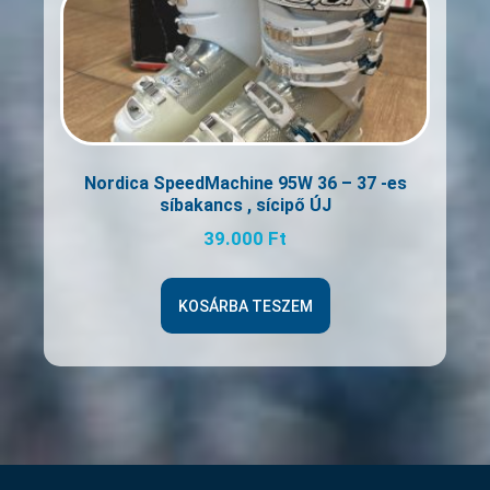
Nordica SpeedMachine 95W 36 – 37 -es
síbakancs , sícipő ÚJ
39.000
Ft
KOSÁRBA TESZEM