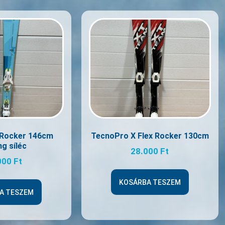
t Rocker 146cm
TecnoPro X Flex Rocker 130cm
ng síléc
28.000
Ft
000
Ft
KOSÁRBA TESZEM
A TESZEM