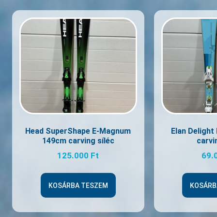
Head SuperShape E-Magnum
Elan Deligh
149cm carving síléc
carvi
125.000
Ft
69.
KOSÁRBA TESZEM
KOSÁRB