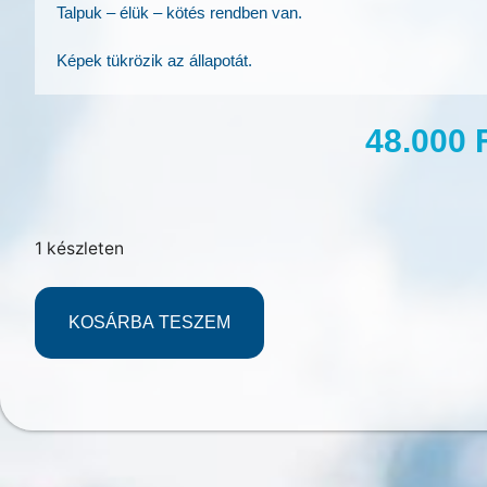
Talpuk – élük – kötés rendben van.
Képek tükrözik az állapotát.
48.000
1 készleten
KOSÁRBA TESZEM