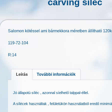
carving síléc
Salomon kötéssel ami bármekkora méretben állítható 120kg
119-72-104
R:14
Leírás
További információk
Jó állapotú síléc , azonnal síelhető talppal-éllel.
A sílécek használtak , felületükön használatból eredő minimá