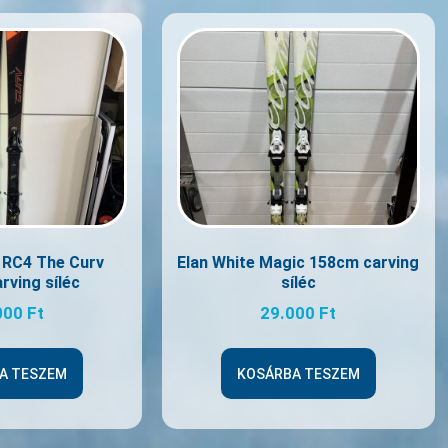
 RC4 The Curv
Elan White Magic 158cm carving
rving síléc
síléc
000
Ft
29.000
Ft
A TESZEM
KOSÁRBA TESZEM