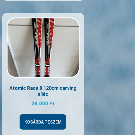
Atomic Race 8 120cm carving
síléc
28.000
Ft
KOSÁRBA TESZEM