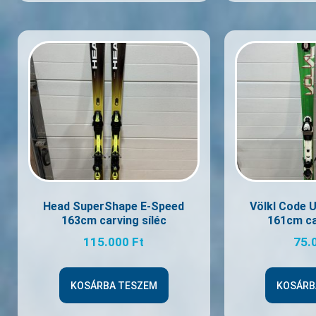
Head SuperShape E-Speed
Völkl Code 
163cm carving síléc
161cm ca
115.000
Ft
75.
KOSÁRBA TESZEM
KOSÁRB