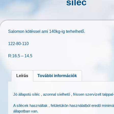
síléc
Salomon kötéssel ami 140kg-ig terhelhető.
122-80-110
R:16.5 – 14.5
Leírás
További információk
Jó állapotú síléc , azonnal síelhető , frissen szervizelt talppal-
A sílécek használtak , felületükön használatból eredő minimá
állapotban van.