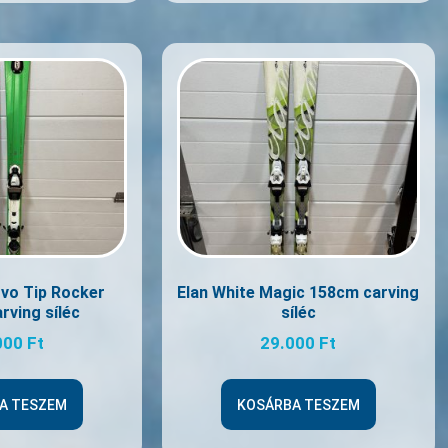
Uvo Tip Rocker
Elan White Magic 158cm carving
rving síléc
síléc
000
Ft
29.000
Ft
A TESZEM
KOSÁRBA TESZEM