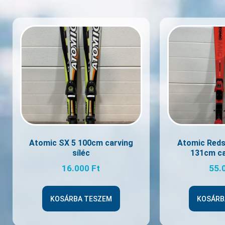
Atomic SX 5 100cm carving
Atomic Reds
síléc
131cm ca
16.000
Ft
55.
KOSÁRBA TESZEM
KOSÁRB