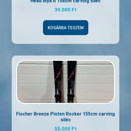
Head Mya R 158cm carving síléc
39.000
Ft
KOSÁRBA TESZEM
Fischer Breeze Pisten Rocker 155cm carving
síléc
55.000
Ft