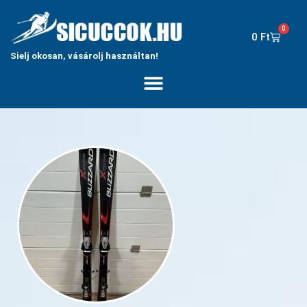
0
0
Ft
Sielj okosan, vásárolj használtan!