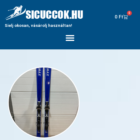
0
0
Ft
Sielj okosan, vásárolj használtan!