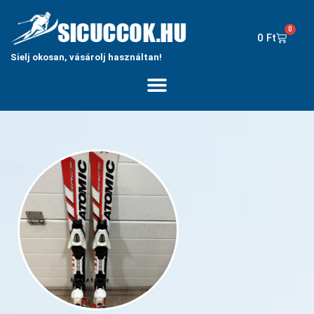
0
0
Ft
Sielj okosan, vásárolj használtan!