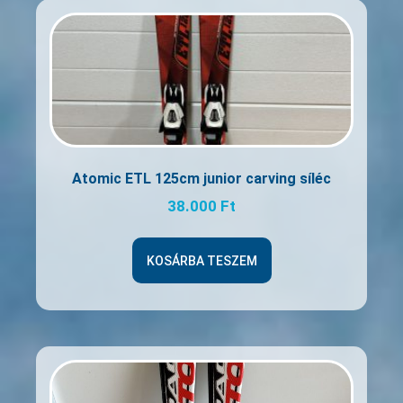
Atomic ETL 125cm junior carving síléc
38.000
Ft
KOSÁRBA TESZEM