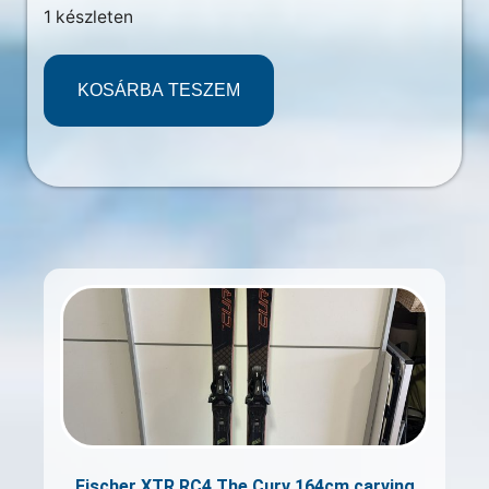
1 készleten
KOSÁRBA TESZEM
Fischer XTR RC4 The Curv 164cm carving