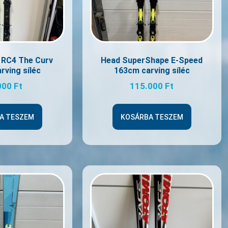
 RC4 The Curv
Head SuperShape E-Speed
rving síléc
163cm carving síléc
000
Ft
115.000
Ft
A TESZEM
KOSÁRBA TESZEM