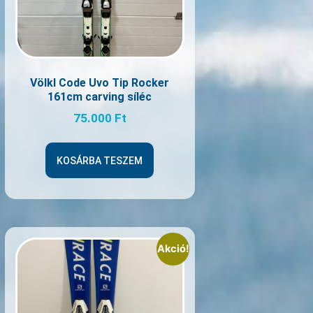
Völkl Code Uvo Tip Rocker
161cm carving síléc
75.000
Ft
KOSÁRBA TESZEM
Akció!