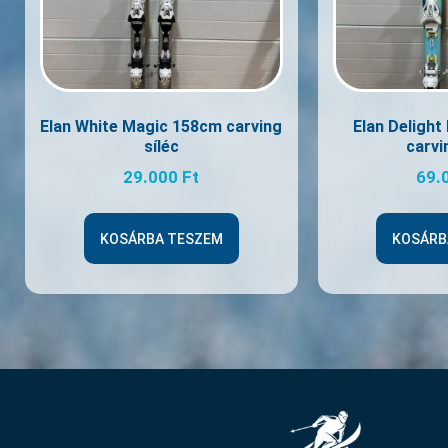
Elan White Magic 158cm carving
Elan Deligh
síléc
carvi
29.000
Ft
69.
KOSÁRBA TESZEM
KOSÁRB