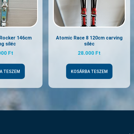
t Rocker 146cm
Atomic Race 8 120cm carving
ng síléc
síléc
000
Ft
28.000
Ft
A TESZEM
KOSÁRBA TESZEM