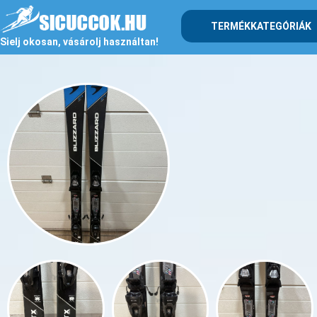
TERMÉKKATEGÓRIÁK
Sielj okosan, vásárolj használtan!