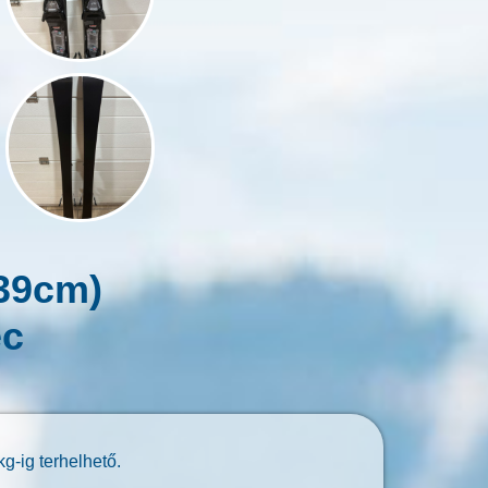
139cm)
éc
g-ig terhelhető.